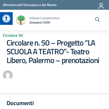
Vai ai contenuti
Vai al menu di navigazione
Vai al footer
Ministero dell'Istruzione e del Merito
Apri la barra degli strumenti
Istituto Comprensivo
Giovanni XXIII
Circolare 50
Circolare n. 50 – Progetto “LA
SCUOLA A TEATRO”- Teatro
Libero, Palermo – prenotazioni
Documenti