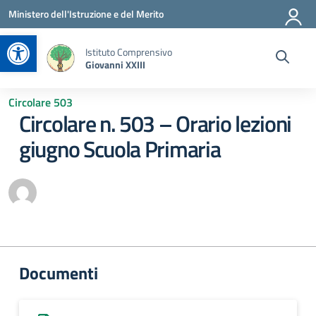
Vai ai contenuti
Vai al menu di navigazione
Vai al footer
Ministero dell'Istruzione e del Merito
Apri la barra degli strumenti
Istituto Comprensivo
Giovanni XXIII
Circolare 503
Circolare n. 503 – Orario lezioni
giugno Scuola Primaria
Documenti