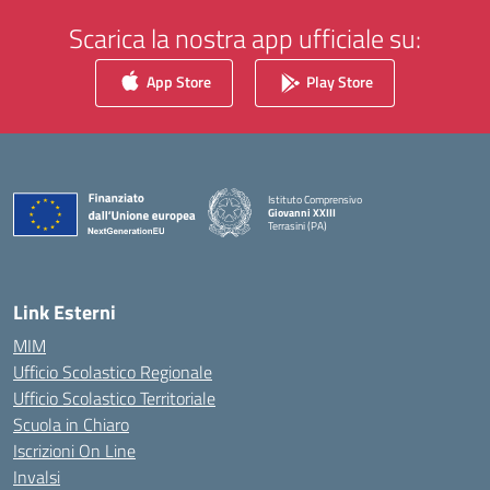
Scarica la nostra app ufficiale su:
App Store
Play Store
Istituto Comprensivo
Giovanni XXIII
Terrasini (PA)
— Visita la pagina iniziale della scuola
Link Esterni
MIM
Ufficio Scolastico Regionale
Ufficio Scolastico Territoriale
Scuola in Chiaro
Iscrizioni On Line
Invalsi