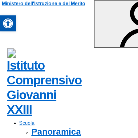
Vai ai contenuti
Vai al menu di navigazione
Vai al footer
Ministero dell'Istruzione e del Merito
Apri la barra degli strumenti
Istituto
Comprensivo
Giovanni
XXIII
Scuola
Panoramica