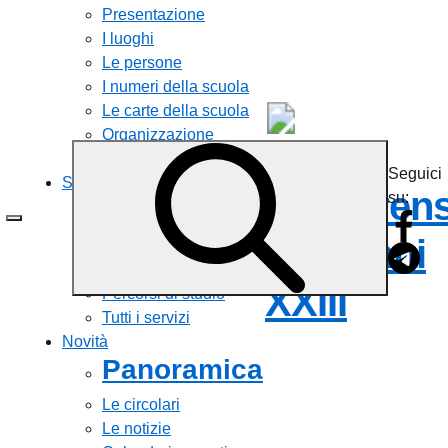
Presentazione
I luoghi
Le persone
I numeri della scuola
Le carte della scuola
Organizzazione
Istituto
La storia
Seguici
Servizi
Comprens
su:
Panoramica
Giovanni
Personale scolastico
Famiglie e studenti
XXIII
Percorsi di studio
Tutti i servizi
Novità
Panoramica
Le circolari
Le notizie