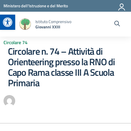
Vai ai contenuti
Vai al menu di navigazione
Vai al footer
Ministero dell'Istruzione e del Merito
Apri la barra degli strumenti
Istituto Comprensivo
Giovanni XXIII
Circolare 74
Circolare n. 74 – Attività di
Orienteering presso la RNO di
Capo Rama classe III A Scuola
Primaria