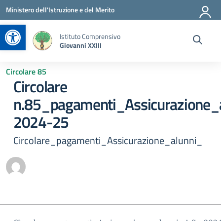
Vai ai contenuti
Vai al menu di navigazione
Vai al footer
Ministero dell'Istruzione e del Merito
Apri la barra degli strumenti
Istituto Comprensivo
Giovanni XXIII
Circolare 85
Circolare
n.85_pagamenti_Assicurazione_a
2024-25
Circolare_pagamenti_Assicurazione_alunni_