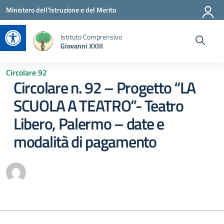
Vai ai contenuti
Vai al menu di navigazione
Vai al footer
Ministero dell'Istruzione e del Merito
Apri la barra degli strumenti
Istituto Comprensivo
Giovanni XXIII
Circolare 92
Circolare n. 92 – Progetto “LA
SCUOLA A TEATRO”- Teatro
Libero, Palermo – date e
modalità di pagamento