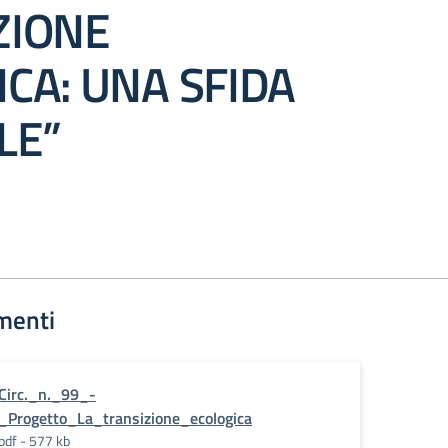
ZIONE
CA: UNA SFIDA
LE”
menti
Circ._n._99_-
_Progetto_La_transizione_ecologica
pdf - 577 kb