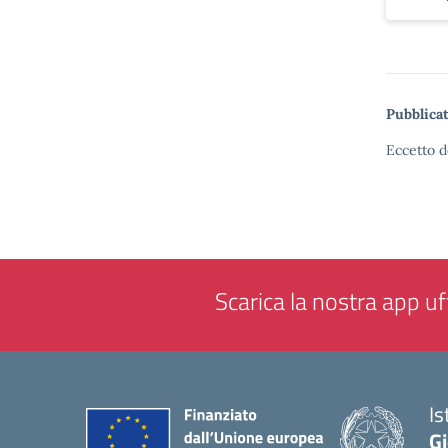
Pubblicat
Eccetto d
Scarica la nostra app uff
Is
Gi