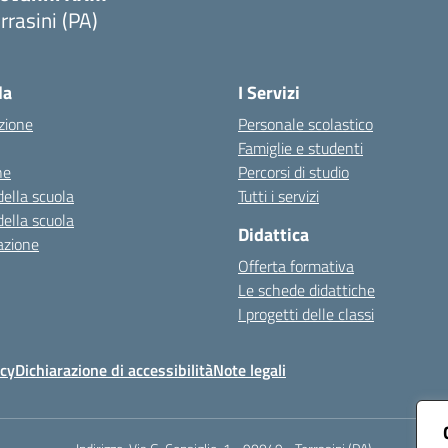
rrasini (PA)
Visita la pagina iniziale della scuola
la
I Servizi
zione
Personale scolastico
Famiglie e studenti
ne
Percorsi di studio
della scuola
Tutti i servizi
della scuola
Didattica
azione
Offerta formativa
Le schede didattiche
I progetti delle classi
icy
Dichiarazione di accessibilità
Note legali