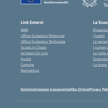
Te
— 
Link Esterni
La Scuo
MIM
Presenta
Ufficio Scolastico Regionale
I luoghi
Ufficio Scolastico Territoriale
Le perso
Scuola in Chiaro
I numeri 
Iscrizioni On Line
Le carte 
Invalsi
Organizz
Comune
La storia
Normattiva
Amministrazione trasparente
Albo Online
Privacy Pol