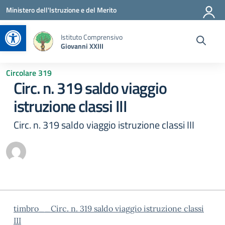
Vai ai contenuti
Vai al menu di navigazione
Vai al footer
Ministero dell'Istruzione e del Merito
Apri la barra degli strumenti
Istituto Comprensivo
Giovanni XXIII
Circolare 319
Circ. n. 319 saldo viaggio
istruzione classi III
Circ. n. 319 saldo viaggio istruzione classi III
timbro__Circ. n. 319 saldo viaggio istruzione classi
III