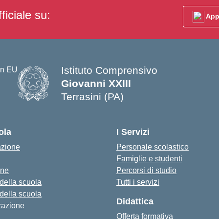
ficiale su:
App
Istituto Comprensivo
Giovanni XXIII
Terrasini (PA)
— Visita la pagina iniziale della s
ola
I Servizi
azione
Personale scolastico
Famiglie e studenti
one
Percorsi di studio
 della scuola
Tutti i servizi
 della scuola
Didattica
zazione
Offerta formativa