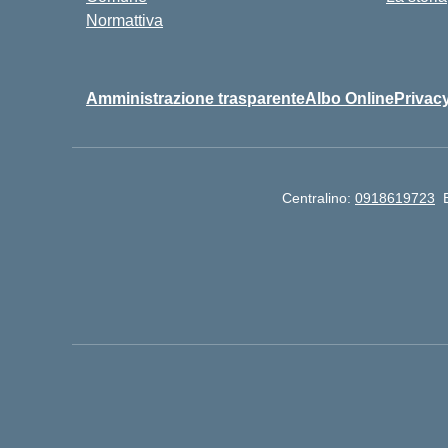
Normattiva
Amministrazione trasparente
Albo Online
Privacy
Centralino:
0918619723