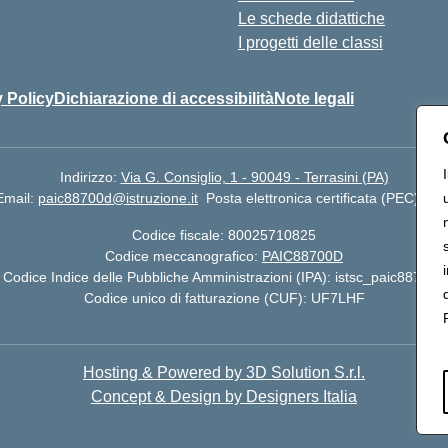
Le schede didattiche
I progetti delle classi
 Policy
Dichiarazione di accessibilità
Note legali
Indirizzo:
Via G. Consiglio, 1 - 90049 - Terrasini (PA)
Email:
paic88700d@istruzione.it
Posta elettronica certificata (PEC):
pai
Codice fiscale: 80025710825
Codice meccanografico:
PAIC88700D
Codice Indice delle Pubbliche Amministrazioni (IPA): istsc_paic88700d
Codice unico di fatturazione (CUF): UF7LHF
Hosting & Powered by 3D Solution S.r.l.
Concept & Design by Designers Italia