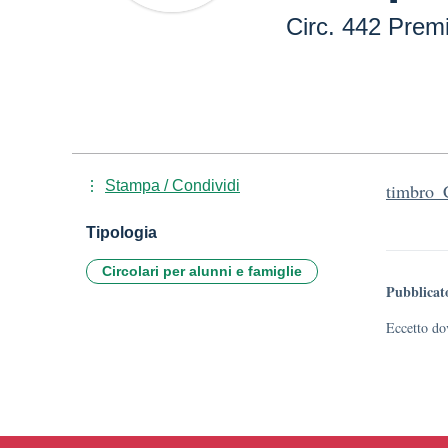
Circ. 442 Prem
Stampa / Condividi
timbro_
Tipologia
Circolari per alunni e famiglie
Pubblicat
Eccetto dov