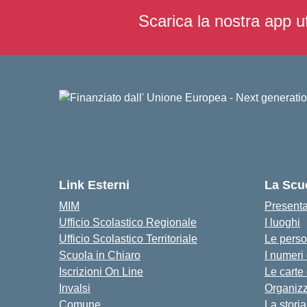
Scarica la nostra app uf
Link Esterni
La Scu
MIM
Present
Ufficio Scolastico Regionale
I luoghi
Ufficio Scolastico Territoriale
Le pers
Scuola in Chiaro
I numeri
Iscrizioni On Line
Le carte
Invalsi
Organiz
Comune
La storia