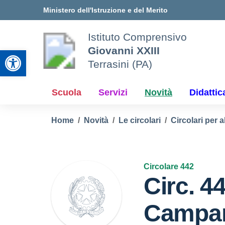
Vai ai contenuti
Vai al menu di navigazione
Vai al footer
Ministero dell'Istruzione e del Merito
Istituto Comprensivo
Giovanni XXIII
Apri la barra degli strumenti
Terrasini (PA)
Scuola
Servizi
Novità
Didattic
Home
Novità
Le circolari
Circolari per a
Circolare 442
Circ. 4
Campan