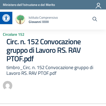
Vai ai contenuti
Vai al menu di navigazione
Vai al footer
Ministero dell'Istruzione e del Merito
Apri la barra degli strumenti
Istituto Comprensivo
Giovanni XXIII
Circolare 152
Circ. n. 152 Convocazione
gruppo di Lavoro RS. RAV
PTOF.pdf
timbro_Circ. n. 152 Convocazione gruppo di
Lavoro RS. RAV PTOF.pdf