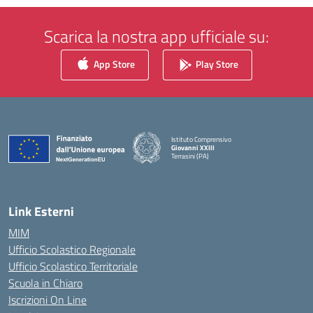
Scarica la nostra app ufficiale su:
App Store
Play Store
Istituto Comprensivo
Giovanni XXIII
Terrasini (PA)
— Visita la pagina iniziale della scuola
Link Esterni
MIM
Ufficio Scolastico Regionale
Ufficio Scolastico Territoriale
Scuola in Chiaro
Iscrizioni On Line