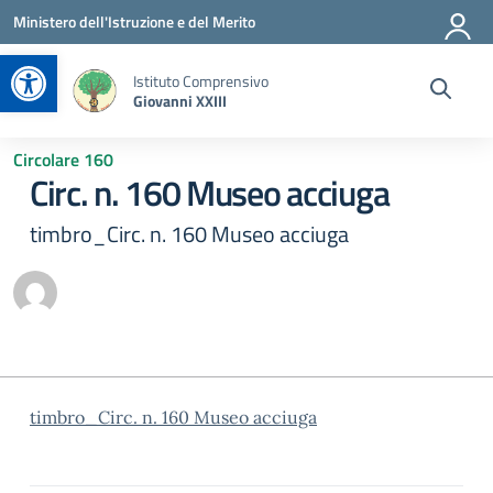
Vai ai contenuti
Vai al menu di navigazione
Vai al footer
Ministero dell'Istruzione e del Merito
Apri la barra degli strumenti
Istituto Comprensivo
Giovanni XXIII
Circolare 160
Circ. n. 160 Museo acciuga
timbro_Circ. n. 160 Museo acciuga
timbro_Circ. n. 160 Museo acciuga