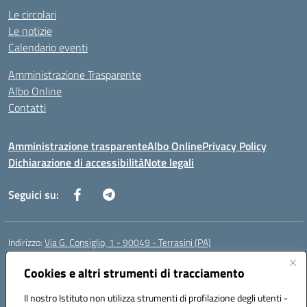
Le circolari
Le notizie
Calendario eventi
Amministrazione Trasparente
Albo Online
Contatti
Amministrazione trasparente
Albo Online
Privacy Policy
Dichiarazione di accessibilità
Note legali
Seguici su:
Indirizzo:
Via G. Consiglio, 1 - 90049 - Terrasini (PA)
Centralino:
0918619723
Email:
paic88700d@istruzione.it
Posta elettronica certificata (PEC):
Cookies e altri strumenti di tracciamento
paic88700d@pec.istruzione.it
Codice fiscale: 80025710825
Il nostro Istituto non utilizza strumenti di profilazione degli utenti -