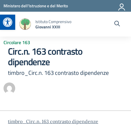
Vai ai contenuti
Vai al menu di navigazione
Vai al footer
Ministero dell'Istruzione e del Merito
Apri la barra degli strumenti
Istituto Comprensivo
Giovanni XXIII
Circolare 163
Circ.n. 163 contrasto
dipendenze
timbro_Circ.n. 163 contrasto dipendenze
timbro_Circ.n. 163 contrasto dipendenze