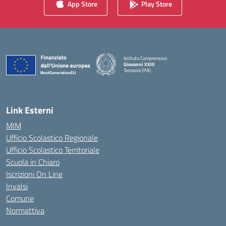
App Store
Play Store
Istituto Comprensivo
Giovanni XXIII
Terrasini (PA)
— Visita la pagina iniziale della scuola
Link Esterni
MIM
Ufficio Scolastico Regionale
Ufficio Scolastico Territoriale
Scuola in Chiaro
Iscrizioni On Line
Invalsi
Comune
Normattiva