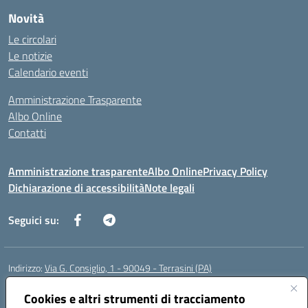
Novità
Le circolari
Le notizie
Calendario eventi
Amministrazione Trasparente
Albo Online
Contatti
Amministrazione trasparente
Albo Online
Privacy Policy
Dichiarazione di accessibilità
Note legali
Seguici su:
Indirizzo:
Via G. Consiglio, 1 - 90049 - Terrasini (PA)
Centralino:
0918619723
Email:
paic88700d@istruzione.it
Posta elettronica certificata (PEC):
Cookies e altri strumenti di tracciamento
paic88700d@pec.istruzione.it