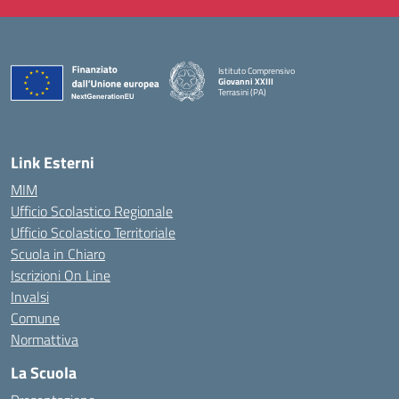
Istituto Comprensivo
Giovanni XXIII
Terrasini (PA)
— Visita la pagina iniziale della scuola
Link Esterni
MIM
Ufficio Scolastico Regionale
Ufficio Scolastico Territoriale
Scuola in Chiaro
Iscrizioni On Line
Invalsi
Comune
Normattiva
La Scuola