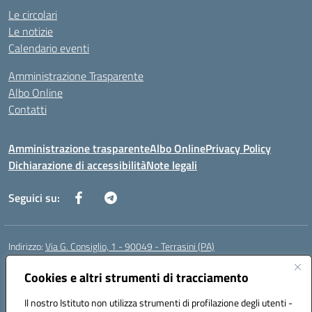
Le circolari
Le notizie
Calendario eventi
Amministrazione Trasparente
Albo Online
Contatti
Amministrazione trasparente
Albo Online
Privacy Policy
Dichiarazione di accessibilità
Note legali
Seguici su:
Indirizzo:
Via G. Consiglio, 1 - 90049 - Terrasini (PA)
Centralino:
0918619723
Email:
paic88700d@istruzione.it
Posta elettronica certificata (PEC):
Cookies e altri strumenti di tracciamento
paic88700d@pec.istruzione.it
Codice fiscale: 80025710825
Il nostro Istituto non utilizza strumenti di profilazione degli utenti -