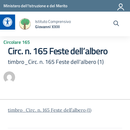
Vai ai contenuti
Vai al menu di navigazione
Vai al footer
Ministero dell'Istruzione e del Merito
Apri la barra degli strumenti
Istituto Comprensivo
Giovanni XXIII
Circolare 165
Circ. n. 165 Feste dell’albero
timbro_Circ. n. 165 Feste dell'albero (1)
timbro_Circ. n. 165 Feste dell’albero (1)