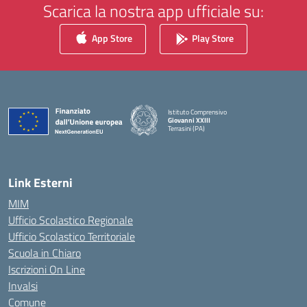
Scarica la nostra app ufficiale su:
App Store
Play Store
Istituto Comprensivo
Giovanni XXIII
Terrasini (PA)
— Visita la pagina iniziale della scuola
Link Esterni
MIM
Ufficio Scolastico Regionale
Ufficio Scolastico Territoriale
Scuola in Chiaro
Iscrizioni On Line
Invalsi
Comune