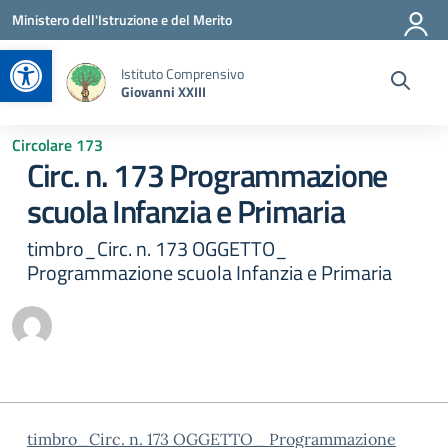
Vai ai contenuti
Vai al menu di navigazione
Vai al footer
Ministero dell'Istruzione e del Merito
Apri la barra degli strumenti
Istituto Comprensivo
Giovanni XXIII
Circolare 173
Circ. n. 173 Programmazione
scuola Infanzia e Primaria
timbro_Circ. n. 173 OGGETTO_
Programmazione scuola Infanzia e Primaria
timbro_Circ. n. 173 OGGETTO_ Programmazione