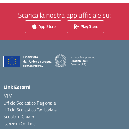
Scarica la nostra app ufficiale su:
App Store
Play Store
Istituto Comprensivo
Giovanni XXIII
Terrasini (PA)
— Visita la pagina iniziale della scuola
Link Esterni
MIM
Ufficio Scolastico Regionale
Ufficio Scolastico Territoriale
Scuola in Chiaro
Iscrizioni On Line