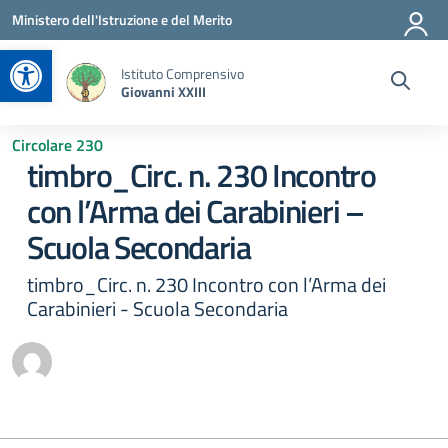
Vai ai contenuti
Vai al menu di navigazione
Vai al footer
Ministero dell'Istruzione e del Merito
Apri la barra degli strumenti
Istituto Comprensivo
Giovanni XXIII
Circolare 230
timbro_Circ. n. 230 Incontro
con l’Arma dei Carabinieri –
Scuola Secondaria
timbro_Circ. n. 230 Incontro con l’Arma dei
Carabinieri - Scuola Secondaria