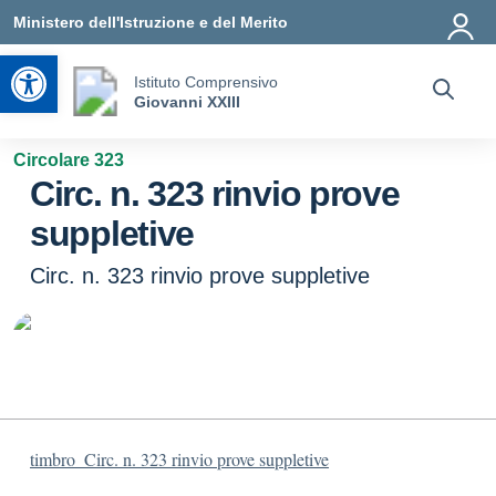
Vai ai contenuti
Vai al menu di navigazione
Vai al footer
Ministero dell'Istruzione e del Merito
Apri la barra degli strumenti
Istituto Comprensivo
Giovanni XXIII
Circolare 323
Circ. n. 323 rinvio prove
suppletive
Circ. n. 323 rinvio prove suppletive
timbro_Circ. n. 323 rinvio prove suppletive