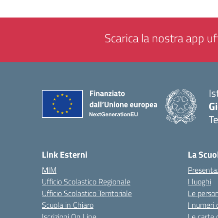
Scarica la nostra app uff
Is
Gi
Te
— 
Link Esterni
La Scuo
MIM
Presenta
Ufficio Scolastico Regionale
I luoghi
Ufficio Scolastico Territoriale
Le perso
Scuola in Chiaro
I numeri 
Iscrizioni On Line
Le carte 