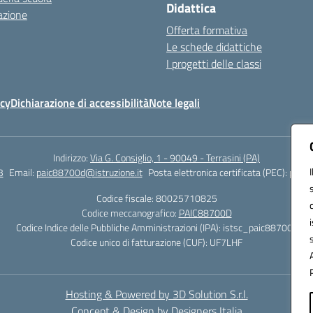
Didattica
azione
Offerta formativa
Le schede didattiche
I progetti delle classi
icy
Dichiarazione di accessibilità
Note legali
Indirizzo:
Via G. Consiglio, 1 - 90049 - Terrasini (PA)
3
Email:
paic88700d@istruzione.it
Posta elettronica certificata (PEC):
paic8
Codice fiscale: 80025710825
Codice meccanografico:
PAIC88700D
Codice Indice delle Pubbliche Amministrazioni (IPA): istsc_paic88700d
Codice unico di fatturazione (CUF): UF7LHF
Hosting & Powered by 3D Solution S.r.l.
Concept & Design by Designers Italia