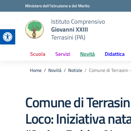
Vai ai contenuti
Vai al menu di navigazione
Vai al footer
Ministero dell'Istruzione e del Merito
Istituto Comprensivo
Giovanni XXIII
Apri la barra degli strumenti
Terrasini (PA)
Scuola
Servizi
Novità
Didattica
Home
Novità
Notizie
Comune di Terrasini –
Comune di Terrasin
Loco: Iniziativa nata