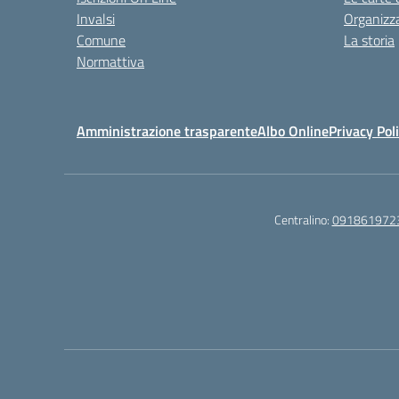
Invalsi
Organizz
Comune
La storia
Normattiva
Amministrazione trasparente
Albo Online
Privacy Pol
Centralino:
091861972