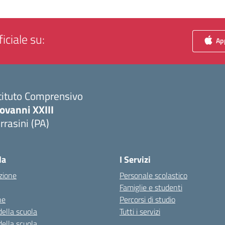
iciale su:
App
tituto Comprensivo
ovanni XXIII
rrasini (PA)
Visita la pagina iniziale della scuola
la
I Servizi
zione
Personale scolastico
Famiglie e studenti
ne
Percorsi di studio
della scuola
Tutti i servizi
della scuola