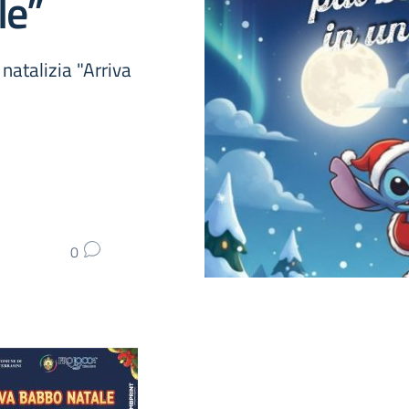
le”
 natalizia "Arriva
0