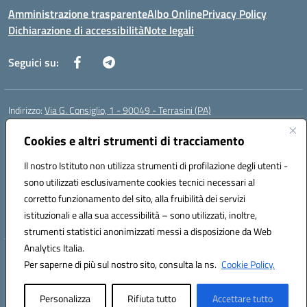
Amministrazione trasparente
Albo Online
Privacy Policy
Dichiarazione di accessibilità
Note legali
Seguici su:
Indirizzo:
Via G. Consiglio, 1 - 90049 - Terrasini (PA)
Centralino:
0918619723
Email:
paic88700d@istruzione.it
Posta elettronica certificata (PEC):
Cookies e altri strumenti di tracciamento
paic88700d@pec.istruzione.it
Codice fiscale: 80025710825
Il nostro Istituto non utilizza strumenti di profilazione degli utenti -
Codice meccanografico:
PAIC88700D
sono utilizzati esclusivamente cookies tecnici necessari al
Codice Indice delle Pubbliche Amministrazioni (IPA): istsc_paic88700d
corretto funzionamento del sito, alla fruibilità dei servizi
Codice unico di fatturazione (CUF): UF7LHF
istituzionali e alla sua accessibilità – sono utilizzati, inoltre,
strumenti statistici anonimizzati messi a disposizione da Web
Analytics Italia.
Hosting & Powered by 3D Solution S.r.l.
Per saperne di più sul nostro sito, consulta la ns.
Cookie Policy.
Concept & Design by Designers Italia
Personalizza
Rifiuta tutto
Accettare tutto