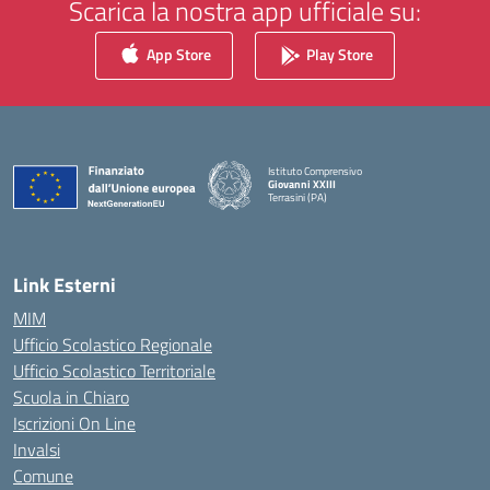
Scarica la nostra app ufficiale su:
App Store
Play Store
Istituto Comprensivo
Giovanni XXIII
Terrasini (PA)
— Visita la pagina iniziale della scuola
Link Esterni
MIM
Ufficio Scolastico Regionale
Ufficio Scolastico Territoriale
Scuola in Chiaro
Iscrizioni On Line
Invalsi
Comune