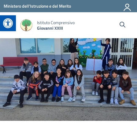
Vai ai contenuti
Vai al menu di navigazione
Vai al footer
Ministero dell'Istruzione e del Merito
Apri la barra degli strumenti
Istituto Comprensivo
Giovanni XXIII