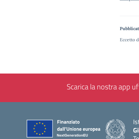
Pubblicat
Eccetto d
Scarica la nostra app uff
Is
Gi
Te