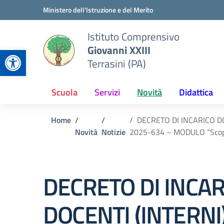
Vai ai contenuti
Vai al menu di navigazione
Vai al footer
Ministero dell'Istruzione e del Merito
Istituto Comprensivo
Giovanni XXIII
Apri la barra degli strumenti
Terrasini (PA)
Scuola
Servizi
Novità
Didattica
Home
DECRETO DI INCARICO D
Novità
Notizie
2025-634 – MODULO “Scopria
DECRETO DI INCAR
DOCENTI (INTERN