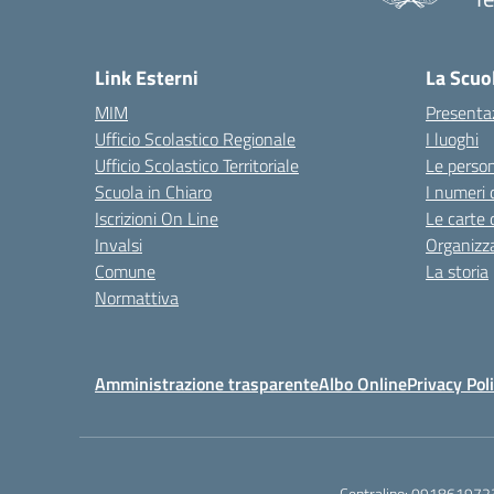
— 
Link Esterni
La Scuo
MIM
Presenta
Ufficio Scolastico Regionale
I luoghi
Ufficio Scolastico Territoriale
Le perso
Scuola in Chiaro
I numeri 
Iscrizioni On Line
Le carte 
Invalsi
Organizz
Comune
La storia
Normattiva
Amministrazione trasparente
Albo Online
Privacy Pol
Centralino:
091861972