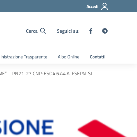
Accedi
Cerca
Seguici su:
nistrazione Trasparente
Albo Online
Contatti
E” – PN21-27 CNP: ESO4.6.A4.A-FSEPN-SI-