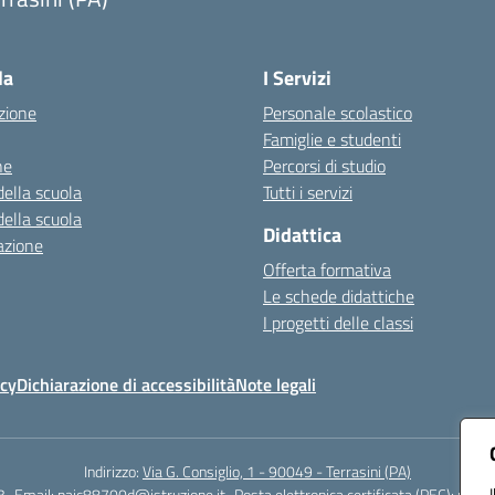
Visita la pagina iniziale della scuola
la
I Servizi
zione
Personale scolastico
Famiglie e studenti
ne
Percorsi di studio
della scuola
Tutti i servizi
della scuola
Didattica
azione
Offerta formativa
Le schede didattiche
I progetti delle classi
icy
Dichiarazione di accessibilità
Note legali
Indirizzo:
Via G. Consiglio, 1 - 90049 - Terrasini (PA)
3
Email:
paic88700d@istruzione.it
Posta elettronica certificata (PEC):
paic8