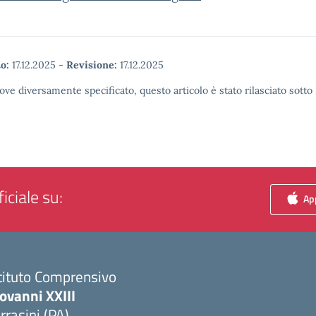
o:
17.12.2025
-
Revisione:
17.12.2025
ove diversamente specificato, questo articolo è stato rilasciato sott
iciale su:
App
tituto Comprensivo
ovanni XXIII
rrasini (PA)