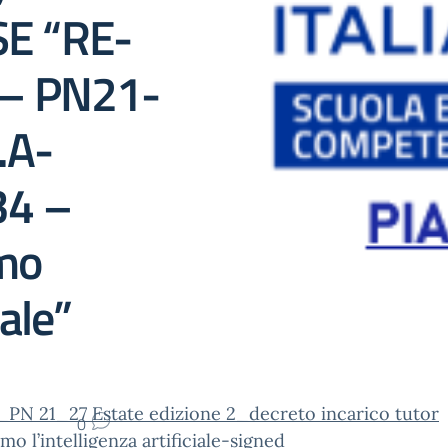
E “RE-
 – PN21-
.A-
34 –
mo
iale”
_PN 21_27 Estate edizione 2_decreto incarico tutor
0
mo l’intelligenza artificiale-signed