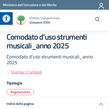
Vai ai contenuti
Vai al menu di navigazione
Vai al footer
Ministero dell'Istruzione e del Merito
Apri la barra degli strumenti
Istituto Comprensivo
Giovanni XXIII
Comodato d’uso strumenti
musicali_anno 2025
Comodato d'uso strumenti musicali_anno
2025
Stampa / Condividi
Tipologia
Regolamento
Indice della pagina