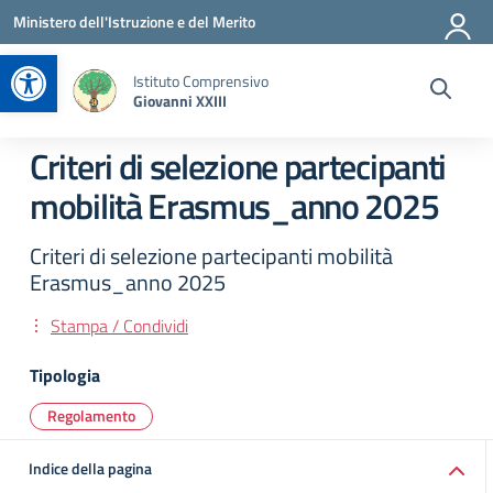
Vai ai contenuti
Vai al menu di navigazione
Vai al footer
Ministero dell'Istruzione e del Merito
Apri la barra degli strumenti
Istituto Comprensivo
Giovanni XXIII
Criteri di selezione partecipanti
mobilità Erasmus_anno 2025
Criteri di selezione partecipanti mobilità
Erasmus_anno 2025
Stampa / Condividi
Tipologia
Regolamento
Indice della pagina