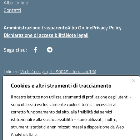
Albo Online
Contatti
Amministrazione trasparente
Albo Online
Privacy Policy
Dichiarazione di accessibilità
Note legali
Seguici su:
Indirizzo:
Via G. Consiglio, 1 - 90049 - Terrasini (PA)
Centralino:
0918619723
Email:
paic88700d@istruzione.it
Posta elettronica certificata (PEC):
Cookies e altri strumenti di tracciamento
paic88700d@pec.istruzione.it
Codice fiscale: 80025710825
Il nostro Istituto non utilizza strumenti di profilazione degli utenti -
Codice meccanografico:
PAIC88700D
sono utilizzati esclusivamente cookies tecnici necessari al
Codice Indice delle Pubbliche Amministrazioni (IPA): istsc_paic88700d
corretto funzionamento del sito, alla fruibilità dei servizi
Codice unico di fatturazione (CUF): UF7LHF
istituzionali e alla sua accessibilità – sono utilizzati, inoltre,
strumenti statistici anonimizzati messi a disposizione da Web
Analytics Italia.
Hosting & Powered by 3D Solution S.r.l.