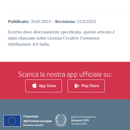
Pubblicato:
31.05.2023
-
Revisione:
23.11.2025
Eccetto dove diversamente specificato, questo articolo è
stato rilasciato sotto Licenza Creative Commons
Attribuzione 4.0 Italia.
Scarica la nostra app ufficiale su:
App Store
Play Store
Istituto Comprensivo
Giovanni XXIII
Terrasini (PA)
— Visita la pagina iniziale della scuola