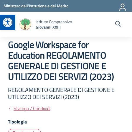
Vai ai contenuti
Vai al menu di navigazione
Vai al footer
Ministero dell'Istruzione e del Merito
Apri la barra degli strumenti
Istituto Comprensivo
Giovanni XXIII
Google Workspace for
Education REGOLAMENTO
GENERALE DI GESTIONE E
UTILIZZO DEI SERVIZI (2023)
REGOLAMENTO GENERALE DI GESTIONE E
UTILIZZO DEI SERVIZI (2023)
Stampa / Condividi
Tipologia