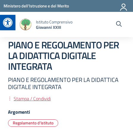
Vai ai contenuti
Vai al menu di navigazione
Vai al footer
Ministero dell'Istruzione e del Merito
Apri la barra degli strumenti
Istituto Comprensivo
Giovanni XXIII
PIANO E REGOLAMENTO PER
LA DIDATTICA DIGITALE
INTEGRATA
PIANO E REGOLAMENTO PER LA DIDATTICA
DIGITALE INTEGRATA
Stampa / Condividi
Argomenti
Regolamento d'istituto