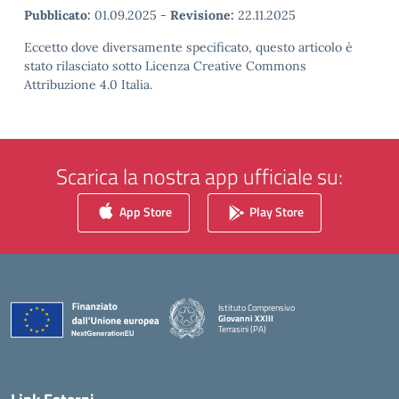
Pubblicato:
01.09.2025
-
Revisione:
22.11.2025
Eccetto dove diversamente specificato, questo articolo è
stato rilasciato sotto Licenza Creative Commons
Attribuzione 4.0 Italia.
Scarica la nostra app ufficiale su:
App Store
Play Store
Istituto Comprensivo
Giovanni XXIII
Terrasini (PA)
— Visita la pagina iniziale della scuola