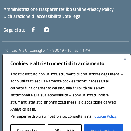
Amministrazione trasparente
Albo Online
Privacy Policy
Dichiarazione di accessibilità
Note legali
Seguici su:
Indirizzo:
Via G. Consiglio, 1 - 90049 - Terrasini (PA)
Centralino:
0918619723
Email:
paic88700d@istruzione.it
Posta elettronica certificata (PEC):
Cookies e altri strumenti di tracciamento
paic88700d@pec.istruzione.it
Codice fiscale: 80025710825
Il nostro Istituto non utilizza strumenti di profilazione degli utenti -
Codice meccanografico:
PAIC88700D
sono utilizzati esclusivamente cookies tecnici necessari al
Codice Indice delle Pubbliche Amministrazioni (IPA): istsc_paic88700d
corretto funzionamento del sito, alla fruibilità dei servizi
Codice unico di fatturazione (CUF): UF7LHF
istituzionali e alla sua accessibilità – sono utilizzati, inoltre,
strumenti statistici anonimizzati messi a disposizione da Web
Analytics Italia.
Hosting & Powered by 3D Solution S.r.l.
Per saperne di più sul nostro sito, consulta la ns.
Cookie Policy.
Concept & Design by Designers Italia
Personalizza
Rifiuta tutto
Accettare tutto