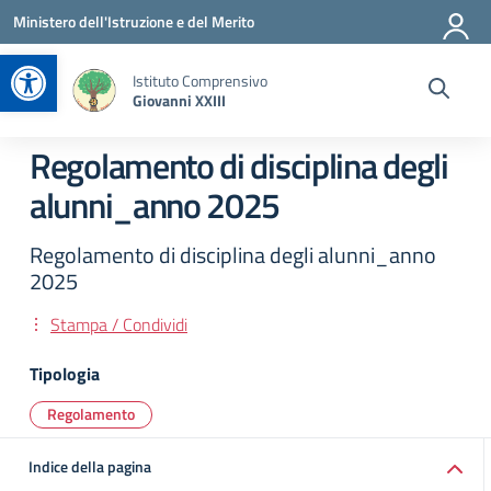
Vai ai contenuti
Vai al menu di navigazione
Vai al footer
Ministero dell'Istruzione e del Merito
Apri la barra degli strumenti
Istituto Comprensivo
Giovanni XXIII
Regolamento di disciplina degli
alunni_anno 2025
Regolamento di disciplina degli alunni_anno
2025
Stampa / Condividi
Tipologia
Regolamento
Indice della pagina