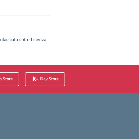
rilasciato sotto Licenza
 Store
Play Store