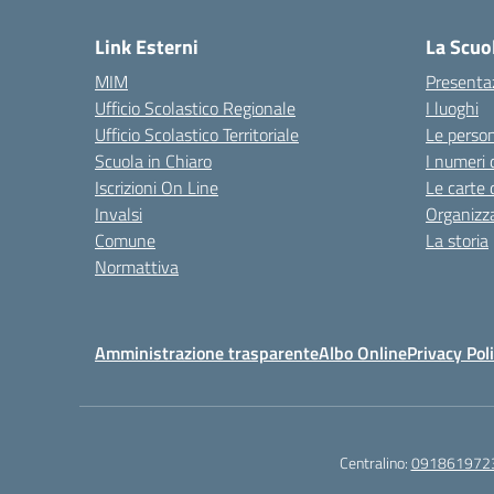
Link Esterni
La Scuo
MIM
Presenta
Ufficio Scolastico Regionale
I luoghi
Ufficio Scolastico Territoriale
Le perso
Scuola in Chiaro
I numeri 
Iscrizioni On Line
Le carte 
Invalsi
Organizz
Comune
La storia
Normattiva
Amministrazione trasparente
Albo Online
Privacy Pol
Centralino:
091861972