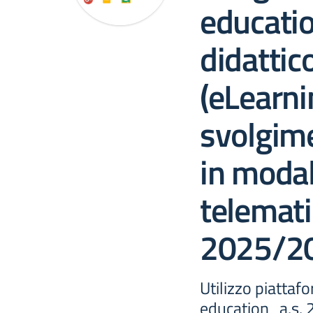
educatio
didattic
(eLearni
svolgime
in modal
telemati
2025/2
Utilizzo piatta
education_a.s.