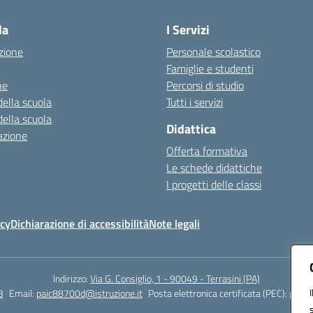
la
I Servizi
zione
Personale scolastico
Famiglie e studenti
ne
Percorsi di studio
della scuola
Tutti i servizi
della scuola
Didattica
azione
Offerta formativa
Le schede didattiche
I progetti delle classi
icy
Dichiarazione di accessibilità
Note legali
Indirizzo:
Via G. Consiglio, 1 - 90049 - Terrasini (PA)
3
Email:
paic88700d@istruzione.it
Posta elettronica certificata (PEC):
paic8