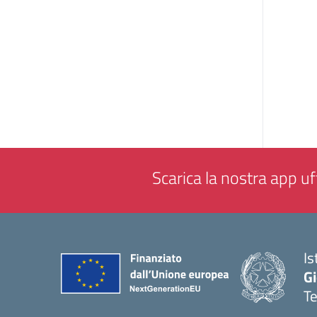
Scarica la nostra app uff
Is
Gi
Te
— 