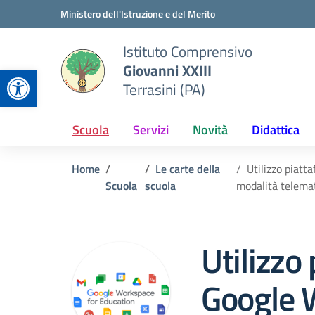
Vai ai contenuti
Vai al menu di navigazione
Vai al footer
Ministero dell'Istruzione e del Merito
Istituto Comprensivo
Giovanni XXIII
Apri la barra degli strumenti
Terrasini (PA)
Scuola
Servizi
Novità
Didattica
Home
Le carte della
Utilizzo piatt
Scuola
scuola
modalità telema
Utilizzo
Google 