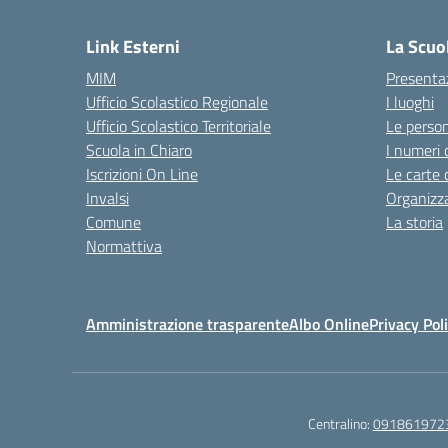
— 
Link Esterni
La Scuo
MIM
Presenta
Ufficio Scolastico Regionale
I luoghi
Ufficio Scolastico Territoriale
Le perso
Scuola in Chiaro
I numeri 
Iscrizioni On Line
Le carte 
Invalsi
Organizz
Comune
La storia
Normattiva
Amministrazione trasparente
Albo Online
Privacy Pol
Centralino:
091861972