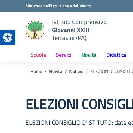
Vai ai contenuti
Vai al menu di navigazione
Vai al footer
Ministero dell'Istruzione e del Merito
Istituto Comprensivo
Giovanni XXIII
Apri la barra degli strumenti
Terrasini (PA)
Scuola
Servizi
Novità
Didattica
Home
Novità
Notizie
ELEZIONI CONSIGLIO D
ELEZIONI CONSIGLIO
ELEZIONI CONSIGLIO D'ISTITUTO: date ed