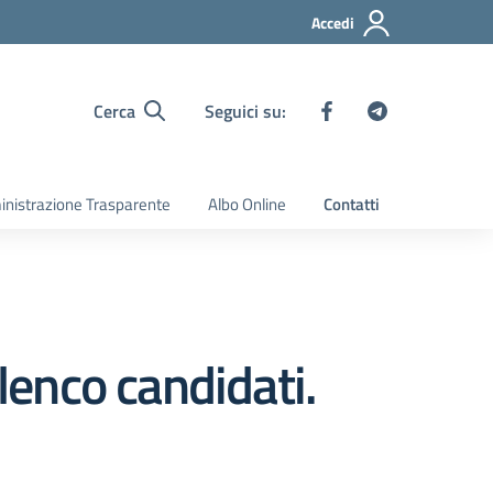
Accedi
Cerca
Seguici su:
nistrazione Trasparente
Albo Online
Contatti
enco candidati.