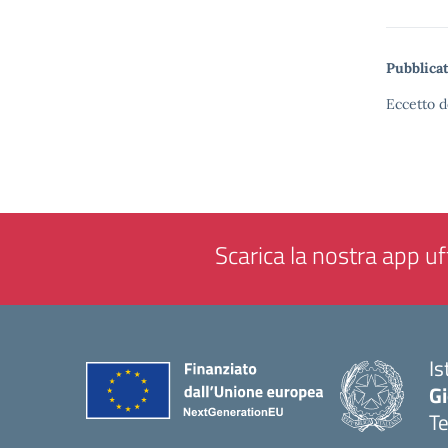
Pubblicat
Eccetto d
Scarica la nostra app uff
Is
Gi
Te