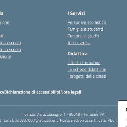
Visita la pagina iniziale della scuola
la
I Servizi
zione
Personale scolastico
Famiglie e studenti
ne
Percorsi di studio
della scuola
Tutti i servizi
della scuola
Didattica
azione
Offerta formativa
Le schede didattiche
I progetti delle classi
icy
Dichiarazione di accessibilità
Note legali
Indirizzo:
Via G. Consiglio, 1 - 90049 - Terrasini (PA)
3
Email:
paic88700d@istruzione.it
Posta elettronica certificata (PEC):
paic8