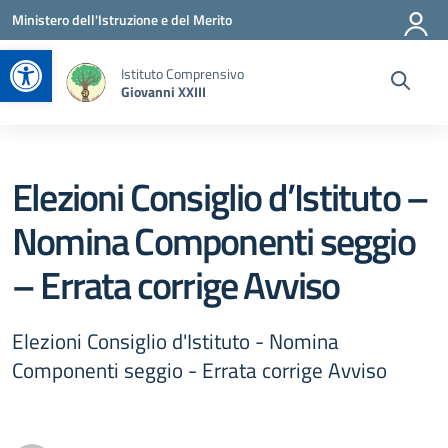
Vai ai contenuti
Vai al menu di navigazione
Vai al footer
Ministero dell'Istruzione e del Merito
Apri la barra degli strumenti
Istituto Comprensivo
Giovanni XXIII
Elezioni Consiglio d’Istituto –
Nomina Componenti seggio
– Errata corrige Avviso
Elezioni Consiglio d'Istituto - Nomina
Componenti seggio - Errata corrige Avviso