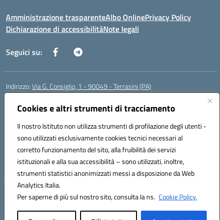
Amministrazione trasparente
Albo Online
Privacy Policy
Dichiarazione di accessibilità
Note legali
Seguici su:
Indirizzo:
Via G. Consiglio, 1 - 90049 - Terrasini (PA)
Centralino:
0918619723
Email:
paic88700d@istruzione.it
Posta elettronica certificata (PEC):
Cookies e altri strumenti di tracciamento
paic88700d@pec.istruzione.it
Codice fiscale: 80025710825
Il nostro Istituto non utilizza strumenti di profilazione degli utenti -
Codice meccanografico:
PAIC88700D
sono utilizzati esclusivamente cookies tecnici necessari al
Codice Indice delle Pubbliche Amministrazioni (IPA): istsc_paic88700d
corretto funzionamento del sito, alla fruibilità dei servizi
Codice unico di fatturazione (CUF): UF7LHF
istituzionali e alla sua accessibilità – sono utilizzati, inoltre,
strumenti statistici anonimizzati messi a disposizione da Web
Analytics Italia.
Hosting & Powered by 3D Solution S.r.l.
Per saperne di più sul nostro sito, consulta la ns.
Cookie Policy.
Concept & Design by Designers Italia