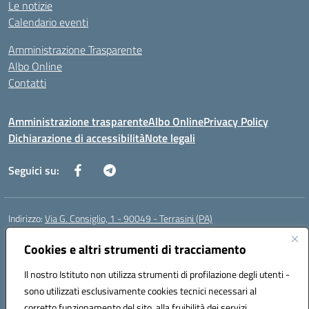
Le notizie
Calendario eventi
Amministrazione Trasparente
Albo Online
Contatti
Amministrazione trasparente
Albo Online
Privacy Policy
Dichiarazione di accessibilità
Note legali
Seguici su:
Indirizzo:
Via G. Consiglio, 1 - 90049 - Terrasini (PA)
Centralino:
0918619723
Email:
paic88700d@istruzione.it
Posta elettronica certificata (PEC):
Cookies e altri strumenti di tracciamento
paic88700d@pec.istruzione.it
Codice fiscale: 80025710825
Il nostro Istituto non utilizza strumenti di profilazione degli utenti -
Codice meccanografico:
PAIC88700D
sono utilizzati esclusivamente cookies tecnici necessari al
Codice Indice delle Pubbliche Amministrazioni (IPA): istsc_paic88700d
corretto funzionamento del sito, alla fruibilità dei servizi