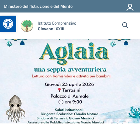
Vai ai contenuti
Vai al menu di navigazione
Vai al footer
Ministero dell'Istruzione e del Merito
Apri la barra degli strumenti
Istituto Comprensivo
Giovanni XXIII