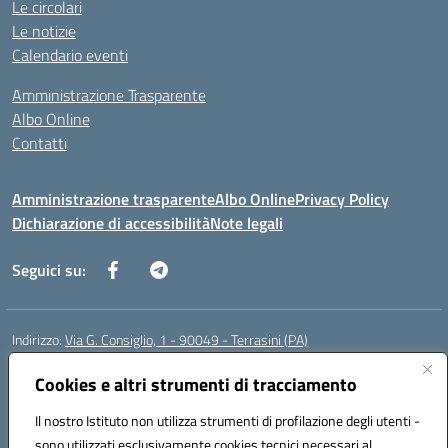
Le circolari
Le notizie
Calendario eventi
Amministrazione Trasparente
Albo Online
Contatti
Amministrazione trasparente
Albo Online
Privacy Policy
Dichiarazione di accessibilità
Note legali
Seguici su:
Indirizzo:
Via G. Consiglio, 1 - 90049 - Terrasini (PA)
Centralino:
0918619723
Email:
paic88700d@istruzione.it
Posta elettronica certificata (PEC):
Cookies e altri strumenti di tracciamento
paic88700d@pec.istruzione.it
Codice fiscale: 80025710825
Il nostro Istituto non utilizza strumenti di profilazione degli utenti -
Codice meccanografico:
PAIC88700D
sono utilizzati esclusivamente cookies tecnici necessari al