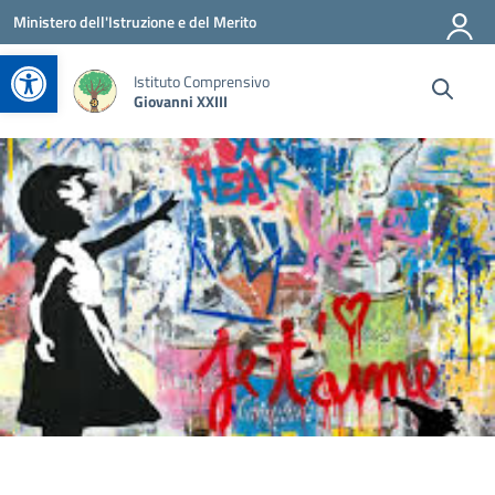
Vai ai contenuti
Vai al menu di navigazione
Vai al footer
Ministero dell'Istruzione e del Merito
Apri la barra degli strumenti
Istituto Comprensivo
Giovanni XXIII