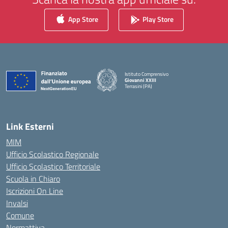
App Store
Play Store
Istituto Comprensivo
Giovanni XXIII
Terrasini (PA)
— Visita la pagina iniziale della scuola
Link Esterni
MIM
Ufficio Scolastico Regionale
Ufficio Scolastico Territoriale
Scuola in Chiaro
Iscrizioni On Line
Invalsi
Comune
Normattiva