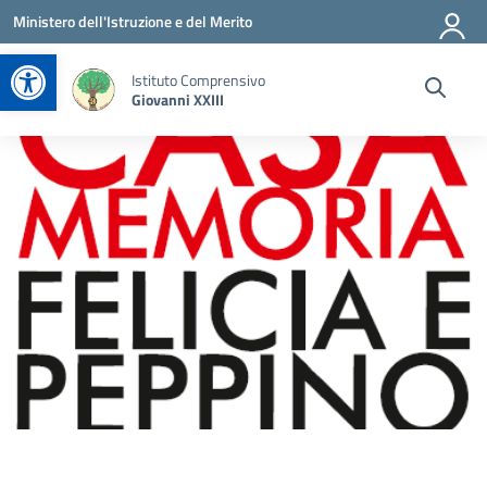
Vai ai contenuti
Vai al menu di navigazione
Vai al footer
Ministero dell'Istruzione e del Merito
Apri la barra degli strumenti
Istituto Comprensivo
Giovanni XXIII