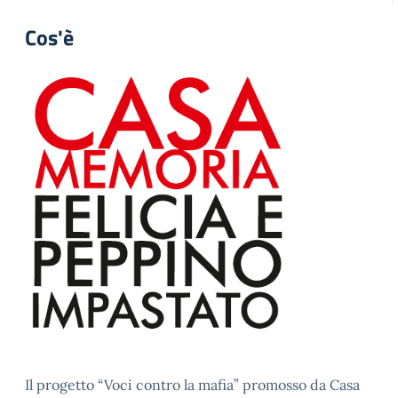
Cos'è
Il progetto “Voci contro la mafia” promosso da Casa