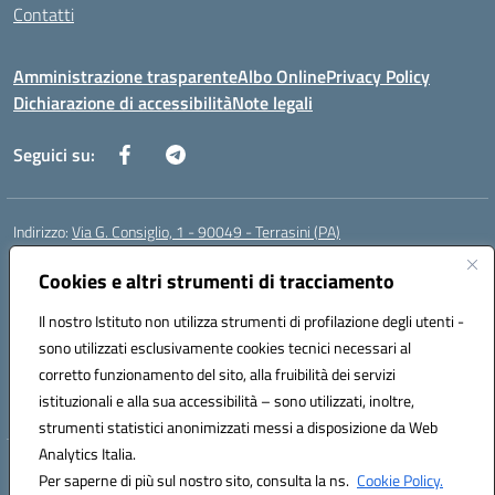
Contatti
Amministrazione trasparente
Albo Online
Privacy Policy
Dichiarazione di accessibilità
Note legali
Seguici su:
Indirizzo:
Via G. Consiglio, 1 - 90049 - Terrasini (PA)
Centralino:
0918619723
Email:
paic88700d@istruzione.it
Cookies e altri strumenti di tracciamento
Posta elettronica certificata (PEC):
paic88700d@pec.istruzione.it
Codice fiscale: 80025710825
Il nostro Istituto non utilizza strumenti di profilazione degli utenti -
Codice meccanografico:
PAIC88700D
sono utilizzati esclusivamente cookies tecnici necessari al
Codice Indice delle Pubbliche Amministrazioni (IPA): istsc_paic88700d
corretto funzionamento del sito, alla fruibilità dei servizi
Codice unico di fatturazione (CUF): UF7LHF
istituzionali e alla sua accessibilità – sono utilizzati, inoltre,
strumenti statistici anonimizzati messi a disposizione da Web
Analytics Italia.
Hosting & Powered by 3D Solution S.r.l.
Per saperne di più sul nostro sito, consulta la ns.
Cookie Policy.