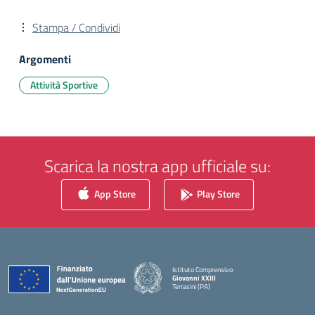
Stampa / Condividi
Argomenti
Attività Sportive
Scarica la nostra app ufficiale su:
App Store
Play Store
Istituto Comprensivo
Giovanni XXIII
Terrasini (PA)
— Visita la pagina iniziale della scuola