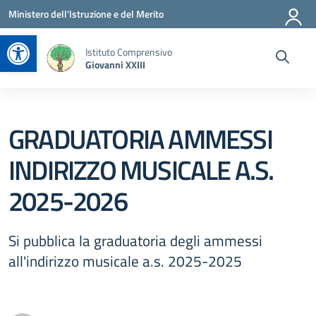
Vai ai contenuti
Vai al menu di navigazione
Vai al footer
Ministero dell'Istruzione e del Merito
Apri la barra degli strumenti
Istituto Comprensivo
Giovanni XXIII
GRADUATORIA AMMESSI
INDIRIZZO MUSICALE A.S.
2025-2026
Si pubblica la graduatoria degli ammessi
all'indirizzo musicale a.s. 2025-2025