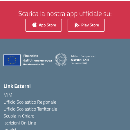
Scarica la nostra app ufficiale su:
App Store
Play Store
Istituto Comprensivo
Giovanni XXIII
Terrasini (PA)
— Visita la pagina iniziale della scuola
Link Esterni
MIM
Ufficio Scolastico Regionale
Ufficio Scolastico Territoriale
Scuola in Chiaro
Iscrizioni On Line
Invalsi