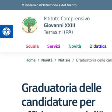
Vai ai contenuti
Vai al menu di navigazione
Vai al footer
Ministero dell'Istruzione e del Merito
Istituto Comprensivo
Giovanni XXIII
Apri la barra degli strumenti
Terrasini (PA)
Scuola
Servizi
Novità
Didattica
Home
Novità
Notizie
Graduatoria delle can
Graduatoria delle
candidature per