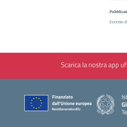
Pubblicat
Eccetto d
Scarica la nostra app uff
Is
Gi
Te
— 