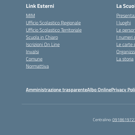
Link Esterni
La Scuo
MIM
Presenta
Ufficio Scolastico Regionale
I luoghi
Ufficio Scolastico Territoriale
Le perso
Scuola in Chiaro
I numeri 
Iscrizioni On Line
Le carte 
Invalsi
Organizz
Comune
La storia
Normattiva
Amministrazione trasparente
Albo Online
Privacy Pol
Centralino:
091861972