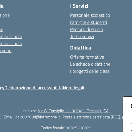
la
I Servizi
zione
Personale scolastico
Famiglie e studenti
ne
Percorsi di studio
della scuola
Tutti i servizi
della scuola
Didattica
azione
Offerta formativa
Le schede didattiche
I progetti delle classi
icy
Dichiarazione di accessibilità
Note legali
Indirizzo:
Via G. Consiglio, 1 - 90049 - Terrasini (PA)
3
Email:
paic88700d@istruzione.it
Posta elettronica certificata (PEC):
paic8
Codice fiscale: 80025710825