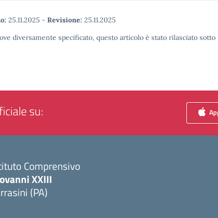
o:
25.11.2025
-
Revisione:
25.11.2025
ove diversamente specificato, questo articolo è stato rilasciato sott
iciale su:
App
tituto Comprensivo
ovanni XXIII
rrasini (PA)
Visita la pagina iniziale della scuola