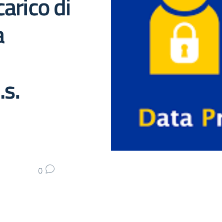
arico di
a
.s.
0