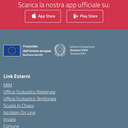
Scarica la nostra app ufficiale su:
App Store
Play Store
Istituto Comprensivo
Giovanni XXIII
Terrasini (PA)
— Visita la pagina iniziale della scuola
Link Esterni
MIM
Ufficio Scolastico Regionale
Ufficio Scolastico Territoriale
Scuola in Chiaro
Iscrizioni On Line
Invalsi
Comune