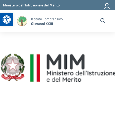
Vai ai contenuti
Vai al menu di navigazione
Vai al footer
Ministero dell'Istruzione e del Merito
Apri la barra degli strumenti
Istituto Comprensivo
Giovanni XXIII