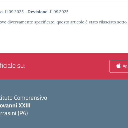
o:
11.09.2025
-
Revisione:
11.09.2025
ove diversamente specificato, questo articolo è stato rilasciato sott
iciale su:
App
tituto Comprensivo
ovanni XXIII
rrasini (PA)
Visita la pagina iniziale della scuola