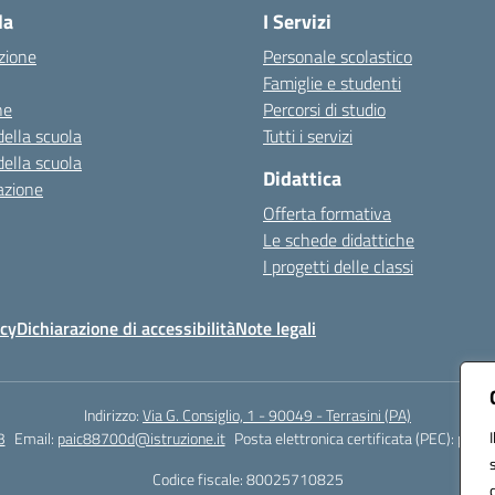
la
I Servizi
zione
Personale scolastico
Famiglie e studenti
ne
Percorsi di studio
della scuola
Tutti i servizi
della scuola
Didattica
azione
Offerta formativa
Le schede didattiche
I progetti delle classi
icy
Dichiarazione di accessibilità
Note legali
Indirizzo:
Via G. Consiglio, 1 - 90049 - Terrasini (PA)
3
Email:
paic88700d@istruzione.it
Posta elettronica certificata (PEC):
paic8
Codice fiscale: 80025710825