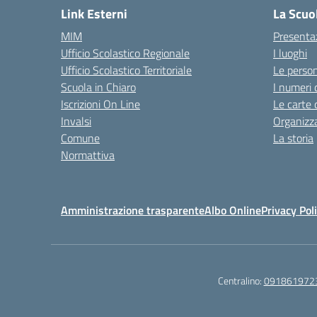
Link Esterni
La Scuo
MIM
Presenta
Ufficio Scolastico Regionale
I luoghi
Ufficio Scolastico Territoriale
Le perso
Scuola in Chiaro
I numeri 
Iscrizioni On Line
Le carte 
Invalsi
Organizz
Comune
La storia
Normattiva
Amministrazione trasparente
Albo Online
Privacy Pol
Centralino:
091861972