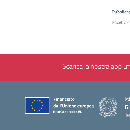
Pubblicat
Eccetto d
Scarica la nostra app uff
Is
Gi
Te
— 