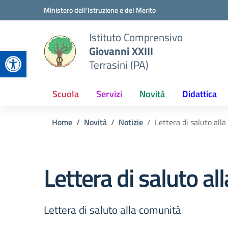
Vai ai contenuti
Vai al menu di navigazione
Vai al footer
Ministero dell'Istruzione e del Merito
Istituto Comprensivo
Giovanni XXIII
Apri la barra degli strumenti
Terrasini (PA)
Scuola
Servizi
Novità
Didattica
Home
Novità
Notizie
Lettera di saluto alla
Lettera di saluto al
Lettera di saluto alla comunità