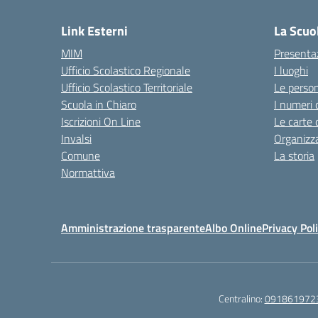
Link Esterni
La Scuo
MIM
Presenta
Ufficio Scolastico Regionale
I luoghi
Ufficio Scolastico Territoriale
Le perso
Scuola in Chiaro
I numeri 
Iscrizioni On Line
Le carte 
Invalsi
Organizz
Comune
La storia
Normattiva
Amministrazione trasparente
Albo Online
Privacy Pol
Centralino:
091861972