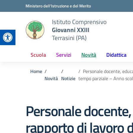
Vai ai contenuti
Vai al menu di navigazione
Vai al footer
Ministero dell'Istruzione e del Merito
Istituto Comprensivo
Giovanni XXIII
Apri la barra degli strumenti
Terrasini (PA)
Scuola
Servizi
Novità
Didattica
Home
Personale docente, educa
Novità
Notizie
tempo parziale – Anno sco
Personale docente,
rapporto di lavoro 