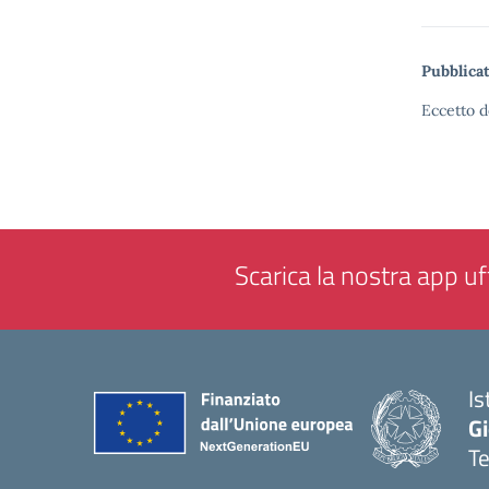
Pubblicat
Eccetto d
Scarica la nostra app uff
Is
Gi
Te
— 