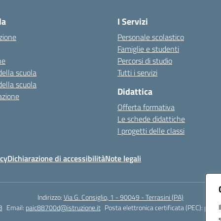
la
I Servizi
zione
Personale scolastico
Famiglie e studenti
ne
Percorsi di studio
della scuola
Tutti i servizi
della scuola
Didattica
azione
Offerta formativa
Le schede didattiche
I progetti delle classi
icy
Dichiarazione di accessibilità
Note legali
Indirizzo:
Via G. Consiglio, 1 - 90049 - Terrasini (PA)
3
Email:
paic88700d@istruzione.it
Posta elettronica certificata (PEC):
paic8