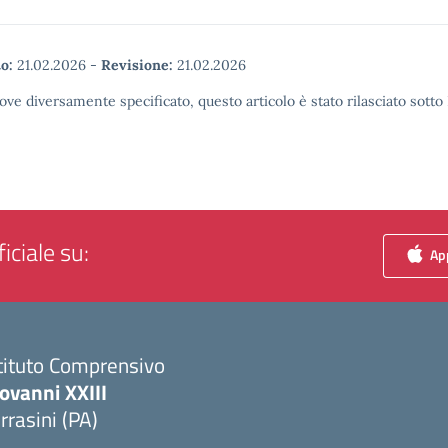
o:
21.02.2026
-
Revisione:
21.02.2026
ove diversamente specificato, questo articolo è stato rilasciato sott
iciale su:
App
tituto Comprensivo
ovanni XXIII
rrasini (PA)
Visita la pagina iniziale della scuola