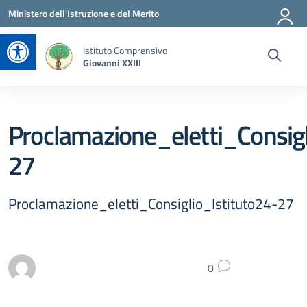
Vai ai contenuti
Vai al menu di navigazione
Vai al footer
Ministero dell'Istruzione e del Merito
Apri la barra degli strumenti
Istituto Comprensivo
Giovanni XXIII
Proclamazione_eletti_Consigl
27
Proclamazione_eletti_Consiglio_Istituto24-27
0