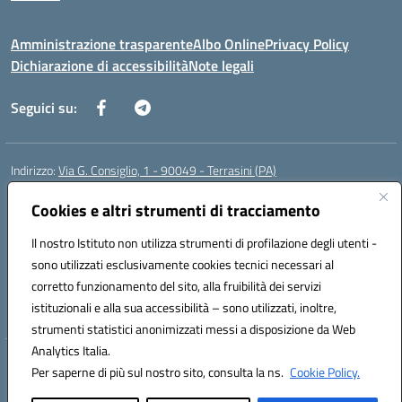
Amministrazione trasparente
Albo Online
Privacy Policy
Dichiarazione di accessibilità
Note legali
Seguici su:
Indirizzo:
Via G. Consiglio, 1 - 90049 - Terrasini (PA)
Centralino:
0918619723
Email:
paic88700d@istruzione.it
Posta elettronica certificata (PEC):
Cookies e altri strumenti di tracciamento
paic88700d@pec.istruzione.it
Codice fiscale: 80025710825
Il nostro Istituto non utilizza strumenti di profilazione degli utenti -
Codice meccanografico:
PAIC88700D
sono utilizzati esclusivamente cookies tecnici necessari al
Codice Indice delle Pubbliche Amministrazioni (IPA): istsc_paic88700d
corretto funzionamento del sito, alla fruibilità dei servizi
Codice unico di fatturazione (CUF): UF7LHF
istituzionali e alla sua accessibilità – sono utilizzati, inoltre,
strumenti statistici anonimizzati messi a disposizione da Web
Analytics Italia.
Hosting & Powered by 3D Solution S.r.l.
Per saperne di più sul nostro sito, consulta la ns.
Cookie Policy.
Concept & Design by Designers Italia