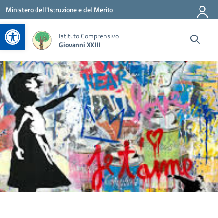
Vai ai contenuti
Vai al menu di navigazione
Vai al footer
Ministero dell'Istruzione e del Merito
Apri la barra degli strumenti
Istituto Comprensivo
Giovanni XXIII