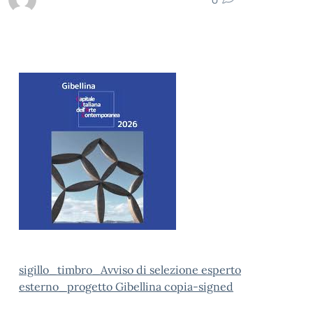
sigillo_timbro_Avviso di selezione esperto
esterno_progetto Gibellina copia-signed