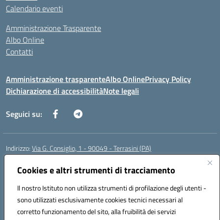
Calendario eventi
Amministrazione Trasparente
Albo Online
Contatti
Amministrazione trasparente
Albo Online
Privacy Policy
Dichiarazione di accessibilità
Note legali
Seguici su:
Indirizzo:
Via G. Consiglio, 1 - 90049 - Terrasini (PA)
Centralino:
0918619723
Email:
paic88700d@istruzione.it
Posta elettronica certificata (PEC):
Cookies e altri strumenti di tracciamento
paic88700d@pec.istruzione.it
Codice fiscale: 80025710825
Il nostro Istituto non utilizza strumenti di profilazione degli utenti -
Codice meccanografico:
PAIC88700D
sono utilizzati esclusivamente cookies tecnici necessari al
Codice Indice delle Pubbliche Amministrazioni (IPA): istsc_paic88700d
corretto funzionamento del sito, alla fruibilità dei servizi
Codice unico di fatturazione (CUF): UF7LHF