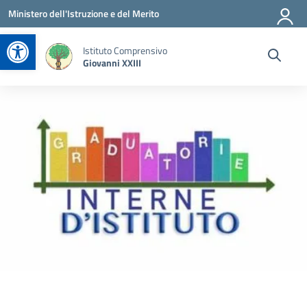
Vai ai contenuti
Vai al menu di navigazione
Vai al footer
Ministero dell'Istruzione e del Merito
Apri la barra degli strumenti
Istituto Comprensivo
Giovanni XXIII