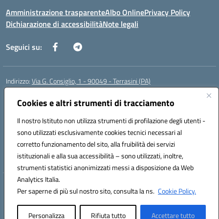
Amministrazione trasparente
Albo Online
Privacy Policy
Dichiarazione di accessibilità
Note legali
Seguici su:
Indirizzo:
Via G. Consiglio, 1 - 90049 - Terrasini (PA)
Centralino:
0918619723
Email:
paic88700d@istruzione.it
Posta elettronica certificata (PEC):
Cookies e altri strumenti di tracciamento
paic88700d@pec.istruzione.it
Codice fiscale: 80025710825
Il nostro Istituto non utilizza strumenti di profilazione degli utenti -
Codice meccanografico:
PAIC88700D
sono utilizzati esclusivamente cookies tecnici necessari al
Codice Indice delle Pubbliche Amministrazioni (IPA): istsc_paic88700d
corretto funzionamento del sito, alla fruibilità dei servizi
Codice unico di fatturazione (CUF): UF7LHF
istituzionali e alla sua accessibilità – sono utilizzati, inoltre,
strumenti statistici anonimizzati messi a disposizione da Web
Analytics Italia.
Hosting & Powered by 3D Solution S.r.l.
Per saperne di più sul nostro sito, consulta la ns.
Cookie Policy.
Concept & Design by Designers Italia
Personalizza
Rifiuta tutto
Accettare tutto