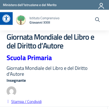
Vai ai contenuti
Vai al menu di navigazione
Vai al footer
Ministero dell'Istruzione e del Merito
Apri la barra degli strumenti
Istituto Comprensivo
Giovanni XXIII
Giornata Mondiale del Libro e
del Diritto d’Autore
Scuola Primaria
Giornata Mondiale del Libro e del Diritto
d'Autore
Insegnante
Stampa / Condividi