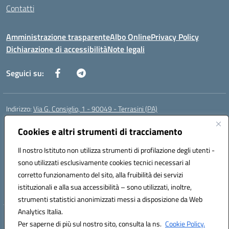
Contatti
Amministrazione trasparente
Albo Online
Privacy Policy
Dichiarazione di accessibilità
Note legali
Seguici su:
Indirizzo:
Via G. Consiglio, 1 - 90049 - Terrasini (PA)
Centralino:
0918619723
Email:
paic88700d@istruzione.it
Posta elettronica certificata (PEC):
Cookies e altri strumenti di tracciamento
paic88700d@pec.istruzione.it
Codice fiscale: 80025710825
Il nostro Istituto non utilizza strumenti di profilazione degli utenti -
Codice meccanografico:
PAIC88700D
sono utilizzati esclusivamente cookies tecnici necessari al
Codice Indice delle Pubbliche Amministrazioni (IPA): istsc_paic88700d
corretto funzionamento del sito, alla fruibilità dei servizi
Codice unico di fatturazione (CUF): UF7LHF
istituzionali e alla sua accessibilità – sono utilizzati, inoltre,
strumenti statistici anonimizzati messi a disposizione da Web
Analytics Italia.
Hosting & Powered by 3D Solution S.r.l.
Per saperne di più sul nostro sito, consulta la ns.
Cookie Policy.