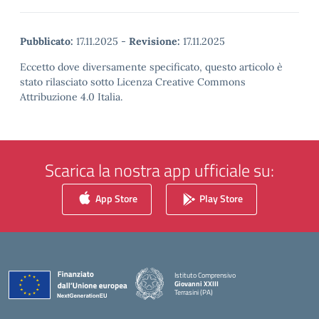
Pubblicato:
17.11.2025
-
Revisione:
17.11.2025
Eccetto dove diversamente specificato, questo articolo è
stato rilasciato sotto Licenza Creative Commons
Attribuzione 4.0 Italia.
Scarica la nostra app ufficiale su:
App Store
Play Store
Istituto Comprensivo
Giovanni XXIII
Terrasini (PA)
— Visita la pagina iniziale della scuola