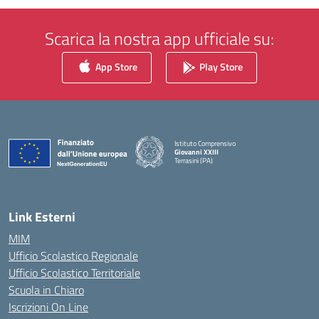
Scarica la nostra app ufficiale su:
App Store
Play Store
Istituto Comprensivo
Giovanni XXIII
Terrasini (PA)
— Visita la pagina iniziale della scuola
Link Esterni
MIM
Ufficio Scolastico Regionale
Ufficio Scolastico Territoriale
Scuola in Chiaro
Iscrizioni On Line