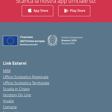
Scarica la nostra app ufficiale su:
App Store
Play Store
Istituto Comprensivo
Giovanni XXIII
Terrasini (PA)
— Visita la pagina iniziale della scuola
Link Esterni
MIM
Ufficio Scolastico Regionale
Ufficio Scolastico Territoriale
Scuola in Chiaro
Iscrizioni On Line
Invalsi
Comune