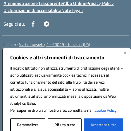
Amministrazione trasparente
Albo Online
Privacy Policy
Dichiarazione di accessibilità
Note legali
Seguici su:
Indirizzo:
Via G. Consiglio, 1 - 90049 - Terrasini (PA)
Centralino:
0918619723
Email:
paic88700d@istruzione.it
Posta elettronica certificata (PEC):
Cookies e altri strumenti di tracciamento
paic88700d@pec.istruzione.it
Codice fiscale: 80025710825
Il nostro Istituto non utilizza strumenti di profilazione degli utenti -
Codice meccanografico:
PAIC88700D
sono utilizzati esclusivamente cookies tecnici necessari al
Codice Indice delle Pubbliche Amministrazioni (IPA): istsc_paic88700d
corretto funzionamento del sito, alla fruibilità dei servizi
Codice unico di fatturazione (CUF): UF7LHF
istituzionali e alla sua accessibilità – sono utilizzati, inoltre,
strumenti statistici anonimizzati messi a disposizione da Web
Analytics Italia.
Hosting & Powered by 3D Solution S.r.l.
Per saperne di più sul nostro sito, consulta la ns.
Cookie Policy.
Concept & Design by Designers Italia
Personalizza
Rifiuta tutto
Accettare tutto