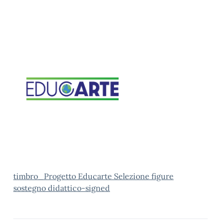
timbro_Progetto Educarte Selezione figure
sostegno didattico-signed