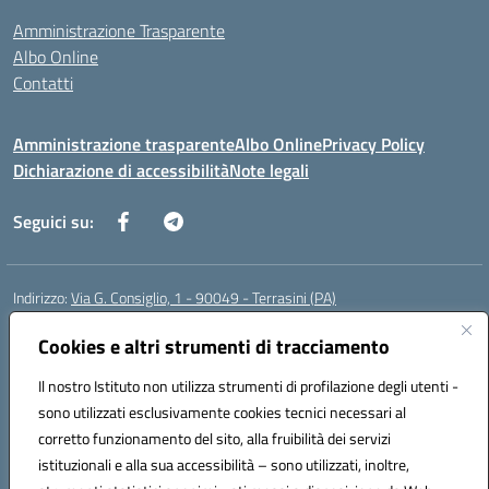
Amministrazione Trasparente
Albo Online
Contatti
Amministrazione trasparente
Albo Online
Privacy Policy
Dichiarazione di accessibilità
Note legali
Seguici su:
Indirizzo:
Via G. Consiglio, 1 - 90049 - Terrasini (PA)
Centralino:
0918619723
Email:
paic88700d@istruzione.it
Posta elettronica certificata (PEC):
Cookies e altri strumenti di tracciamento
paic88700d@pec.istruzione.it
Codice fiscale: 80025710825
Il nostro Istituto non utilizza strumenti di profilazione degli utenti -
Codice meccanografico:
PAIC88700D
sono utilizzati esclusivamente cookies tecnici necessari al
Codice Indice delle Pubbliche Amministrazioni (IPA): istsc_paic88700d
corretto funzionamento del sito, alla fruibilità dei servizi
Codice unico di fatturazione (CUF): UF7LHF
istituzionali e alla sua accessibilità – sono utilizzati, inoltre,